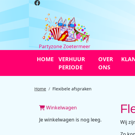
Partyzone Zoetermeer
HOME
VERHUUR
OVER
KLAN
PERIODE
ONS
Home
Flexibele afspraken
Fl
Winkelwagen
Je winkelwagen is nog leeg.
Wij zi
Zo kom