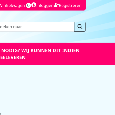
kelwagen
inloggen
registreren
Inloggen
Registreren
Winkelwagen
0
 NODIG? WIJ KUNNEN DIT INDIEN
EELEVEREN
n.