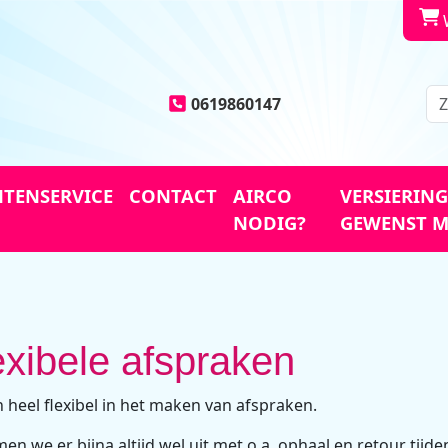
win
0619860147
TENSERVICE
CONTACT
AIRCO
VERSIERING
NODIG?
GEWENST M
exibele afspraken
jn heel flexibel in het maken van afspraken.
en we er bijna altijd wel uit met o.a. ophaal en retour tijde