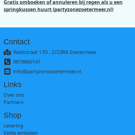
Gratis omboeken of annuleren bij regen als u een
springkussen huurt (partyzonezoetermeer.nl)
Contact
Wattstraat 17D , 2723RA Zoetermeer
0619860147
info@partyzonezoetermeer.nl
Links
Over ons
Partners
Shop
Levering
Veilig winkelen