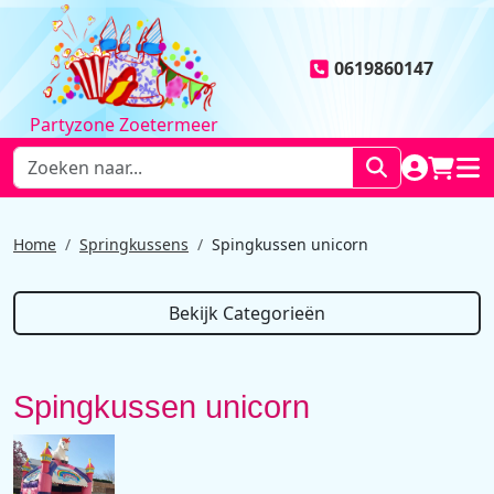
0619860147
Partyzone Zoetermeer
NAAR AC
WINK
HOO
Home
Springkussens
Spingkussen unicorn
Bekijk Categorieën
Spingkussen unicorn