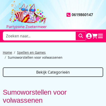
0619860147
Partyzone Zoetermeer
NAAR AC
WINK
HOO
Home
Spellen en Games
Sumoworstellen voor volwassenen
Bekijk Categorieën
Sumoworstellen voor
volwassenen