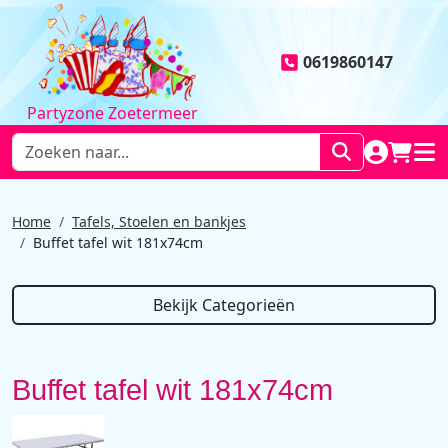
0619860147
Partyzone Zoetermeer
NAAR AC
WINK
HOO
Home
Tafels, Stoelen en bankjes
Buffet tafel wit 181x74cm
Bekijk Categorieën
Buffet tafel wit 181x74cm