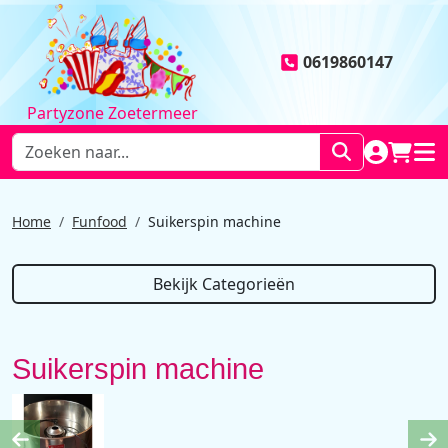
0619860147
Partyzone Zoetermeer
NAAR AC
WINK
HOO
Home
Funfood
Suikerspin machine
Bekijk Categorieën
Suikerspin machine