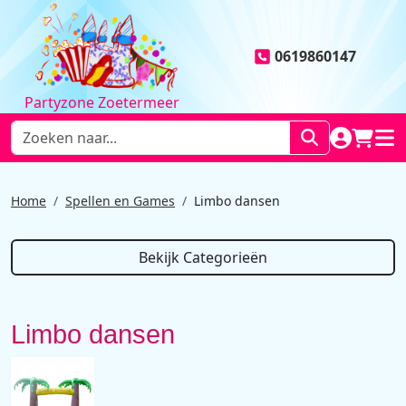
0619860147
Partyzone Zoetermeer
NAAR AC
WINK
HOO
Home
Spellen en Games
Limbo dansen
Bekijk Categorieën
Limbo dansen