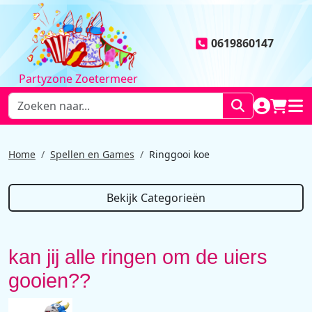
0619860147
Partyzone Zoetermeer
NAAR AC
WINK
HOO
Home
Spellen en Games
Ringgooi koe
Bekijk Categorieën
kan jij alle ringen om de uiers
gooien??