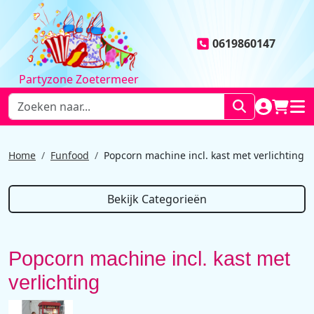
0619860147
Partyzone Zoetermeer
NAAR AC
WINK
HOO
Home
Funfood
Popcorn machine incl. kast met verlichting
Bekijk Categorieën
Popcorn machine incl. kast met
verlichting